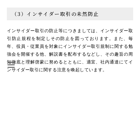
（3）インサイダー取引の未然防止
インサイダー取引の防止等につきましては、インサイダー取
引防止規程を制定しその防止を図っております。また、毎
年、役員・従業員を対象にインサイダー取引規制に関する勉
強会を開催する他、解説書を配布するなどし、その趣旨の周
知徹底と理解啓蒙に努めるとともに、適宜、社内通達にてイ
ンサイダー取引に関する注意を喚起しています。
（4）業績予想および将来情報の取り扱い
当社が開示する業績予想、将来の見通し、戦略、目標等のう
ち、過去または現在の事実に関するもの以外は将来の見通し
に関する記述であり、これらは、当社が現時点で入手してい
る情報および合理的であると判断される一定の前提に基づく
計画、期待、判断を根拠としております。したがって、実際