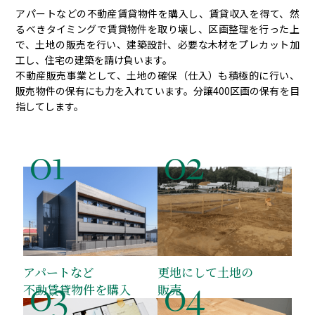
アパートなどの不動産賃貸物件を購入し、賃貸収入を得て、然
るべきタイミングで賃貸物件を取り壊し、区画整理を行った上
で、土地の販売を行い、建築設計、必要な木材をプレカット加
工し、住宅の建築を請け負います。
不動産販売事業として、土地の確保（仕入）も積極的に行い、
販売物件の保有にも力を入れています。分譲400区画の保有を目
指してします。
01
02
アパートなど
更地にして土地の
03
04
不動賃貸物件を購入
販売