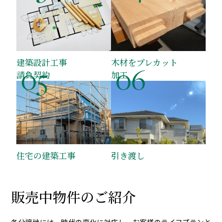
建築設計
工事
木材をプレカット
05
06
請負契約
加工
住宅の建築工事
引き渡し
販売中物件のご紹介